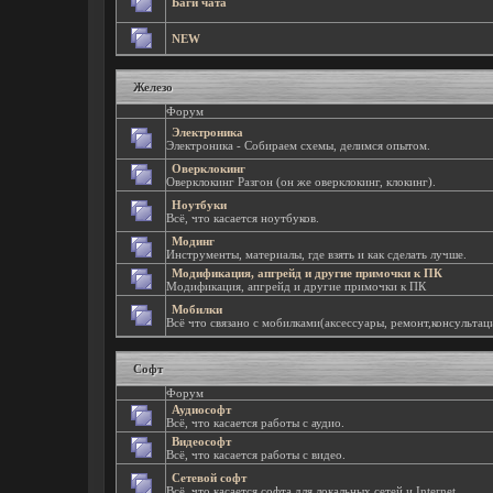
Баги чата
NEW
Железо
Форум
Электроника
Электроника - Собираем схемы, делимся опытом.
Оверклокинг
Оверклокинг Разгон (он же оверклокинг, клокинг).
Ноутбуки
Всё, что касается ноутбуков.
Модинг
Инструменты, материалы, где взять и как сделать лучше.
Модификация, апгрейд и другие примочки к ПК
Модификация, апгрейд и другие примочки к ПК
Мобилки
Всё что связано с мобилками(аксессуары, ремонт,консультац
Софт
Форум
Аудиософт
Всё, что касается работы с аудио.
Видеософт
Всё, что касается работы с видео.
Сетевой софт
Всё, что касается софта для локальных сетей и Internet.