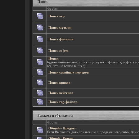
Поиск
Форум
Поиск игр
Поиск музыки
Поиск фильмов
Поиск софта
Поиск
Будьте внимательны: поиск игр, музыки, фильмов, софта в с
все, что не вошло в них :)
Поиск серийных номеров
Поиск кряков
Поиск кейгенов
Поиск reg-файлов
Реклама и объявления
Форум
Общий - Продаю
Если Вы хотите дать объявление о продаже чего-либо, Вам 
Общий - Куплю