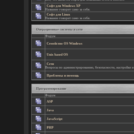
Софт для Windows XP
Название говорит само за себя.
Софт для Linux
Название говорит само за себя.
Операционные системы и сети
Форум
Семейство OS Windows
Unix based OS
Сети
Вопросы по администрированию, безопасности, настройке и 
Проблемы и помощь
Программирование
Форум
ASP
Java
JavaScript
PHP