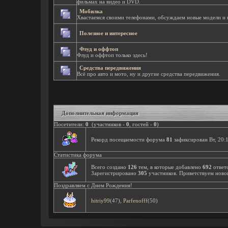
фильмах на видео и DVD.
Мобилка
Хвастаемся своими телефонами, обсуждаем новые модели и 
Полезное и интересное
Флуд и оффтоп
Флуд и оффтоп только здесь!
Средства передвижения
Всё про авто и мото, ну и другие средства передвижения.
Дополнительная информация
Посетители:
0
(участников -
0
, гостей -
0
)
Рекорд посещаемости форума
81
зафиксирован Вт, 20:1
Статистика форума
Всего создано
126
тем, в которые добавлено
692
ответ
Зарегистрировано
305
участников. Приветствуем ново
Поздравляем с Днем Рождения!
hitriy99
(47)
,
Parfenofff
(50)