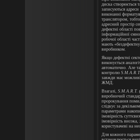
диска створюється та
записуються адреси 
виконанні форматува
транслятором, тобто
адресний простір се
дефектні області п
інформаційної ємнос
робочої області час
мають «бездефектну
виробником.
Якщо дефектні сект
виконується аналог
автоматично. Але т
контролю
S
.
M
.
A
.
R
.
T
завжди має можливі
ЖМД.
Взагалі,
S
.
M
.
A
.
R
.
T
.
виробничий стандарт
пророкування пом
слідкує за декілько
параметрами накопич
імовірність суттєв
імовірність висока,
користувачеві на не
Для кожного параме
встановлюється вихі