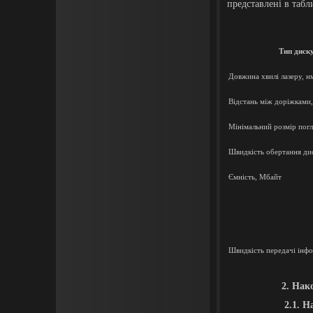
представлені в табл
Тип диск
Довжина хвилі лазеру, н
Відстань між доріжками
Мінімальний розмір пог
Швидкість обертання дис
Ємність, Мбайт
Швидкість передачі інфо
2.
Нак
2.
1.
На