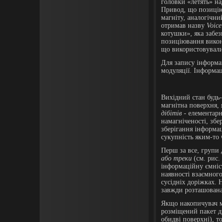
головки «летять» на
Привод, що позиціює
магніту, аналогічн
отримав назву
Voice
котушки», яка забе
позиціювання викон
що використовували
Для запису інформа
модуляції. Інформа
Вихідний стан будь
магнітна поверхня,
дібітів
- елементарн
намагніченості, збе
зберігання інформац
сукупність яким-то
Перш за все, групи 
або треки
(см. рис.
інформаційну ємніст
наявності взаємного
сусідніх доріжках. 
завжди розташована
Якщо накопичувач м
розміщений пакет д
обидві поверхні), т