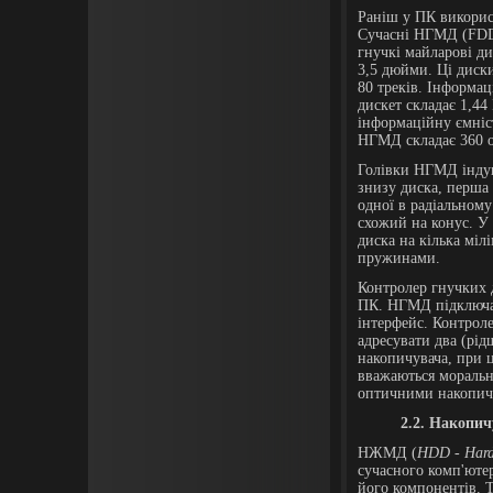
Раніш у ПК викорис
Сучасні НГМД (FDD -
гнучкі майларові д
3,5 дюйми. Ці диски
80 треків. Інформа
дискет складає 1,4
інформаційну ємніст
НГМД складає 360 о
Голівки НГМД індук
знизу диска, перша 
одної в радіальному
схожий на конус. У
диска на кілька міл
пружинами.
Контролер гнучких 
ПК. НГМД підключає
інтерфейс. Контрол
адресувати два (рід
накопичувача, при 
вважаються моральн
оптичними накопичув
2.
2.
Накопич
НЖМД (
HDD - Hard
сучасного комп'ютер
його компонентів. Т