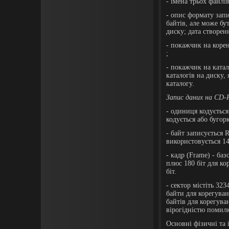
- імена трьох файлі
- опис формату запи
байтів, але може бут
диску; дата створен
- покажчик на корен
;
- покажчик на катал
каталогів на диску,
каталогу.
Запис даних на СD-
- одиниця кодуєтьс
кодується або бугор
- байт записується 
використовується 14
- кадр (Frame) - ба
плюс 180 біт для ко
біт.
- сектор містіть 32
байти для корегува
байтів для корегува
вірогідністю помилки
Основні фізичні та