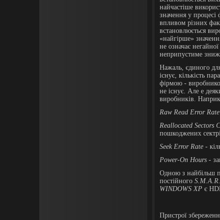
найчастіше викорис
значення у процесі
впливом різних фак
встановлюється вир
«найгірше» значенн
не означає негайної
неприпустиме зниж
Нажаль, єдиного дл
існує, кількість пар
фірмою - виробником
не існує. Але е дея
виробників. Наприк
Raw Read Error Rate
Reallocated
Sectors
C
пошкоджених сектрі
Seek
Error
Rate
- кіл
Power-On Hours
- за
Одною з найбільш п
постійного
S
.
M
.
A
.
R
WINDOWS
XP
є
HDD
Пристрої збереження