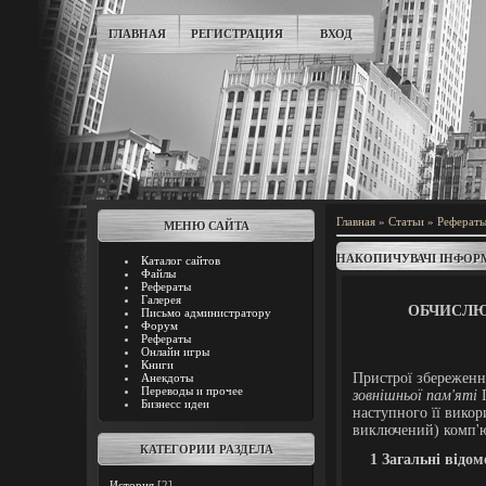
ГЛАВНАЯ
РЕГИСТРАЦИЯ
ВХОД
Главная
»
Статьи
»
Реферат
МЕНЮ САЙТА
НАКОПИЧУВАЧІ ІНФОР
Каталог сайтов
Файлы
Рефераты
Галерея
ОБЧИСЛЮ
Письмо администратору
Форум
Рефераты
Онлайн игры
Книги
Пристрої збереження
Анекдоты
Переводы и прочее
зовнішньої пам'яті
П
Бизнесс идеи
наступного її вико
виключений) комп'ю
КАТЕГОРИИ РАЗДЕЛА
1 Загальні відом
История
[2]