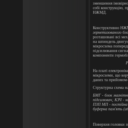
зменшення імовірнос
собі конструкцію, 
НЖМД.
Конструктивно НЖМД
герметизованого бл
розташовані всі ме
на шпиндель двигун
мікросхема поперед
підсилювання сигна
компоненти гермобл
Р
На платі електронік
мікросхеми, що кер
даних та прийомом-
Структурна схема на
БМГ - блок магнітн
підсилювач; КЗЧ - 
ПЗП МП - постійна 
буферна пам'ять (
Поверхня головки 