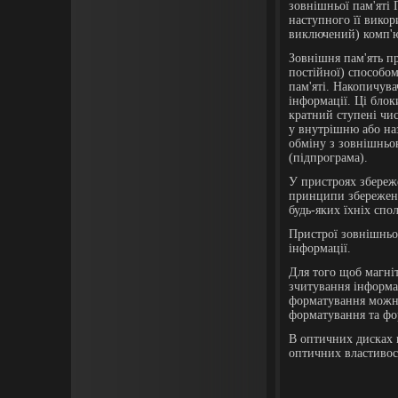
зовнішньої пам'яті 
наступного її вико
виключений) комп'ю
Зовнішня пам'ять пр
постійної) способом
пам'яті. Накопичува
інформації. Ці блок
кратний ступені чис
у внутрішню або наз
обміну з зовнішньо
(підпрограма).
У пристроях збереже
принципи збереженн
будь-яких їхніх спо
Пристрої зовнішньої
інформації.
Для того щоб магні
зчитування інформа
форматування можна 
форматування та фо
В оптичних дисках 
оптичних властивос