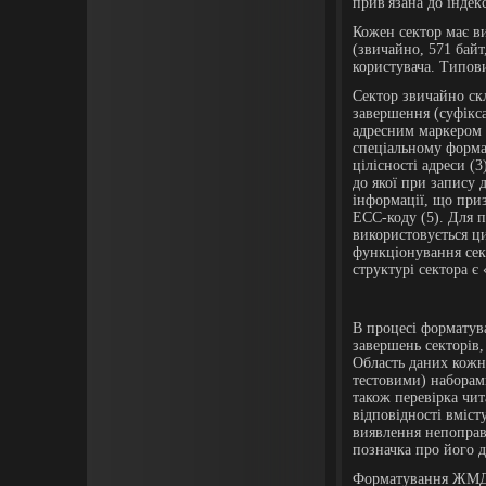
прив'язана до індек
Кожен сектор має в
(звичайно, 571 байт
користувача. Типов
Сектор звичайно скл
завершення (суфікса
адресним маркером (
спеціальному формат
цілісності адреси (3
до якої при запису 
інформації, що при
ECC-коду (5). Для п
використовується ци
функціонування сек
структурі сектора є 
В процесі форматува
завершень секторів
Область даних кожн
тестовими) наборам
також перевірка чит
відповідності вміст
виявлення непоправ
позначка про його д
Форматування ЖМД н