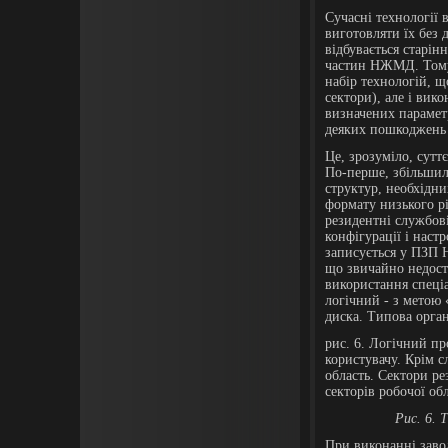
Сучасні технології
виготовляти їх без 
відбувається старін
частин НЖМД. Тому
набір технологій, щ
сектори), але і вик
визначених парамет
деяких пошкоджень 
Це, зрозуміло, сут
По-перше, збільшил
структур, необхідн
формату низького рі
резидентні службові
конфігурації і нас
записується у ПЗП 
що звичайно недост
використання спеці
логічний - з метою 
диска. Типова орга
рис. 6. Логічний пр
користувачу. Крім с
область. Сектори р
секторів робочої обл
Рис.
6
. 
При виконанні заво