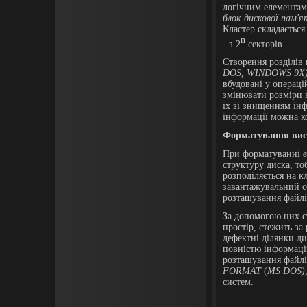
логічним елементам
блок дискової пам'я
Кластер складається 
n
- з 2
секторів.
Створення розділів
DOS, WINDOWS 9X
вбудовані у операц
змінювати розміри в
їх зі знищенням ін
інформації можна к
Форматування вис
При форматуванні
структуру диска, то
розподіляється на к
завантажувальний с
розташування файл
За допомогою цих с
простір, стежить за
дефектні ділянки д
повністю інформацію
розташування файлі
FORMAT
(
MS DOS)
систем.