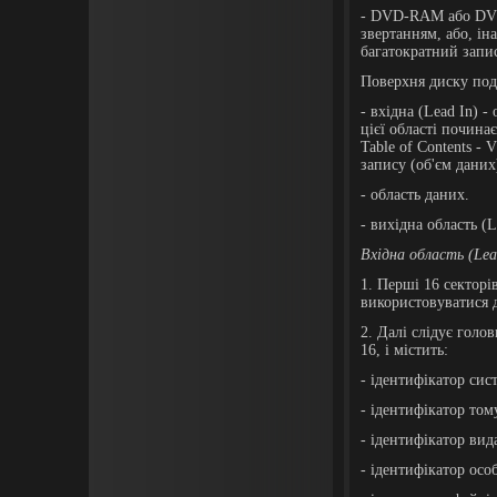
- DVD-RAM або DVD
звертанням, або, і
багатократний запис
Поверхня диску поді
- вхідна (Lead In) 
цієї області почина
Table of Contents -
запису (об'єм даних)
- область даних.
- вихідна область (
Вхідна область (
Lea
1. Перші 16 секторі
використовуватися 
2. Далі слідує голо
16, і містить:
- ідентифікатор сис
- ідентифікатор том
- ідентифікатор вид
- ідентифікатор осо