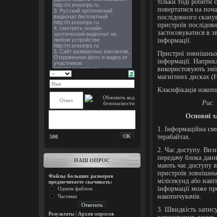
тільки тоді робити 
повертатися на поча
послідовного сканув
пристроїв послідов
застосовуватися в з
інформації.
Пристрої зовнішньо
інформації. Наприк
використовують змін
магнітних дисках (
Класифікація накопи
Рис.
Основні х
1. Інформаційна ємн
терабайтах.
500
2. Час доступу. Виз
передачу блока дани
НАШ ОПРОС
мають час доступу в
пристроїв зовнішньо
Файлы больших размеров
мілісекунд або наві
предпочитаете скачивать:
інформації може пр
Одним файлом
накопичувачів.
Частями
3. Швидкість запису
Результаты
|
Архив опросов