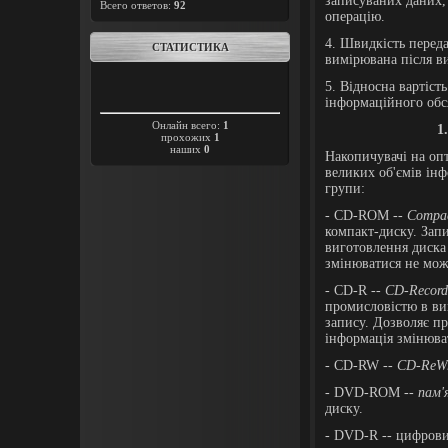
записуваних даних, 
Всего ответов:
92
операцію.
4. Швидкість переда
СТАТИСТИКА
вимірювана після в
5. Відносна вартіст
інформаційного обся
Онлайн всего:
1
1
прохожих
1
наших
0
Накопичувачі на оп
великих об'ємів ін
групи:
- CD-ROM --
Compac
компакт-диску. Зап
виготовлення диска
змінюватися не мож
- CD-R --
CD-Record
промисловістю в ви
запису. Дозволяє п
інформація змінюва
- CD-RW --
CD-ReWr
- DVD-ROM --
пам'
диску.
- DVD-R -- цифрови