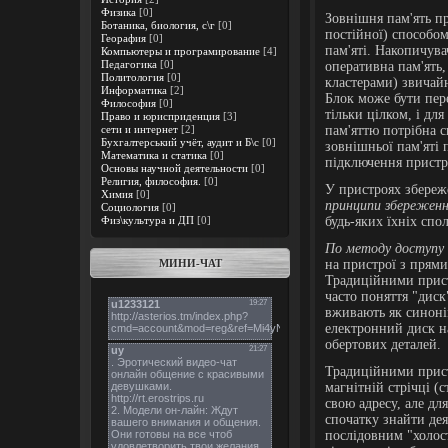
Физика
[0]
Зовнішня пам'ять пр
Ботаника, биология, с\г
[0]
постійної) способом
Георафия
[0]
пам'яті. Накопичува
Компьютеры и програмирование
[4]
Педагогика
[0]
оперативна пам'ять,
Политология
[0]
кластерами) звичайн
Информатика
[2]
Блок може бути пер
Философия
[0]
тільки цілком, і дл
Право и юрисприденция
[3]
пам'яттю потрібна 
сети и интернет
[2]
Бухгалтерський учёт, аудит и Б\с
[0]
зовнішньої пам'яті 
Математика и статика
[0]
підключення пристр
Основы научной деятельности
[0]
Религия, философия.
[0]
У пристроях збереже
Химия
[0]
принципи збереженн
Социология
[0]
будь-яких їхніх спо
Физ\культура и ДП
[0]
По метод
у доступу
на пристрої з прями
МИНИ-ЧАТ
Традиційними прист
часто поняття "диск
вживають як синоні
електронний диск на
обертових деталей.
Традиційними прист
магнітній стрічці (
свою адресу, але дл
спочатку знайти дея
послідовним "холост