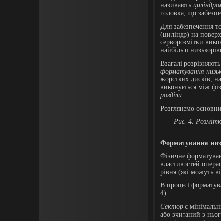
називають
циліндро
головка, що забезпе
Для забезпечення т
(циліндр) на поверх
серворозмітки викон
найбільш низькорі
Взагалі розрізняют
форматування низьк
жорстких дисків, на 
виконується між фі
розділи.
Розглянемо основни
Рис.
4
. Розміт
Форматування низ
Фізичне форматуван
властивостей опера
рівня (які можуть в
В процесі форматува
4).
Сектор
є мінімальн
або зчитаний з ньог