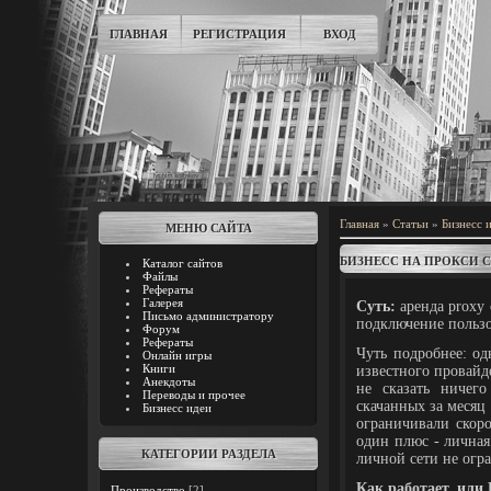
ГЛАВНАЯ
РЕГИСТРАЦИЯ
ВХОД
Главная
»
Статьи
»
Бизнесс 
МЕНЮ САЙТА
БИЗНЕСС НА ПРОКСИ С
Каталог сайтов
Файлы
Рефераты
Галерея
Суть:
аренда proxy 
Письмо администратору
подключение пользо
Форум
Рефераты
Чуть подробнее: о
Онлайн игры
Книги
известного провайде
Анекдоты
не сказать ничег
Переводы и прочее
скачанных за месяц
Бизнесс идеи
ограничивали скоро
один плюс - личная
КАТЕГОРИИ РАЗДЕЛА
личной сети не огра
Как работает, или
Производство
[2]