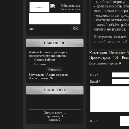
- пробный период - 
- долговечность эт
мощностью сервера 
- ежемесячный дохо
- быстрая окупаемос
- малый обьём рабо
500
ничего не нужно).
Интересно увидеть 
способ не сложный,
НАШ ОПРОС
Файлы больших размеров
Категория
:
Интернет б
предпочитаете скачивать:
Просмотров
:
461
|
Ком
Одним файлом
Всего комментариев
:
0
Частями
Результаты
|
Архив опросов
Имя *:
Всего ответов:
92
Email *:
СТАТИСТИКА
Онлайн всего:
1
прохожих
1
наших
0
Код *: