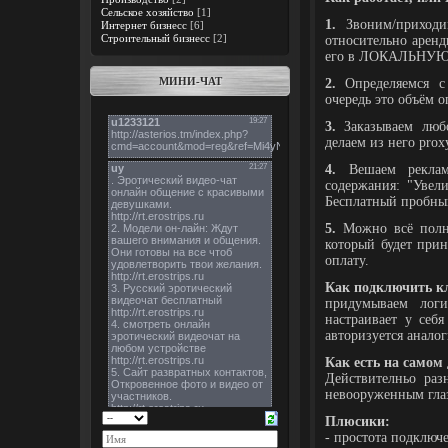
Сельское хозяйство
[1]
1.
Звоним/приход
Интернет бизнесс
[6]
Строительный бизнесс
[2]
относительно арен
его в ЛОКАЛЬНУЮ 
МИНИ-ЧАТ
2.
Определяемся с
очередь это объём о
3.
Заказываем любо
делаем из него prox
4.
Вешаем рекламу
содержания: "Увели
Бесплатный пробный
5.
Можно всё полно
который будет прин
оплату.
Как подключить к
придумываем лог
настраивает у себя
авторизуется аналог
Как есть на самом 
Действителньо раз
невооруженным гла
Плюсики:
- простота подключе