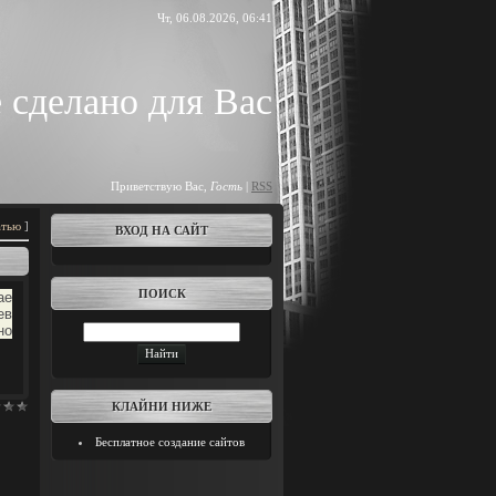
Чт, 06.08.2026, 06:41
 сделано для Вас
Приветствую Вас
,
Гость
|
RSS
атью
]
ВХОД НА САЙТ
ПОИСК
ае
ев
но
КЛАЙНИ НИЖЕ
Бесплатное создание сайтов