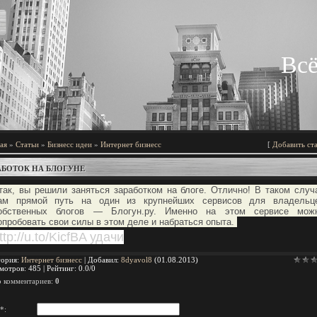
Всё
ая
»
Статьи
»
Бизнесс идеи
»
Интернет бизнесс
[
Добавить ст
АБОТОК НА БЛОГУНЕ
так, вы решили заняться заработком на блоге. Отлично! В таком случ
ам прямой путь на один из крупнейших сервисов для владельц
обственных блогов — Блогун.ру. Именно на этом сервисе мож
опробовать свои силы в этом деле и набраться опыта.
ttp://u.to/KicfBA удачи
гория
:
Интернет бизнесс
|
Добавил
:
8dyavol8
(01.08.2013)
мотров
:
485
|
Рейтинг
:
0.0
/
0
о комментариев
:
0
*: