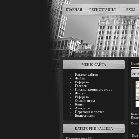
ГЛАВНАЯ
РЕГИСТРАЦИЯ
ВХОД
Главн
МЕНЮ САЙТА
ЗАР
Каталог сайтов
Файлы
Рефераты
И
Галерея
в
Письмо администратору
с
Форум
Рефераты
п
Онлайн игры
h
Книги
Анекдоты
Переводы и прочее
Кате
Бизнесс идеи
Прос
Всег
КАТЕГОРИИ РАЗДЕЛА
Имя 
Производство
[2]