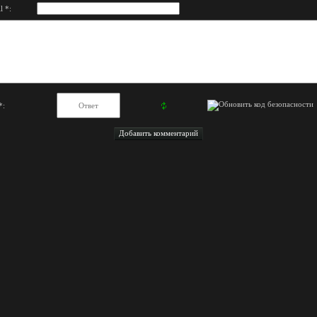
l *:
*: