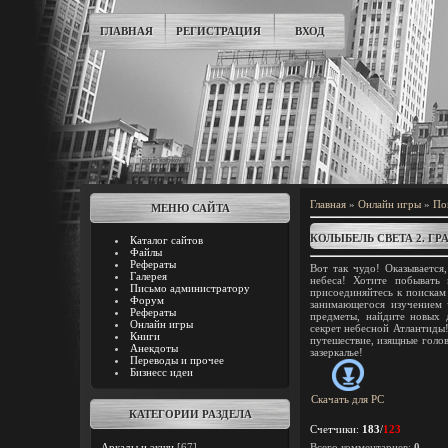
ГЛАВНАЯ
РЕГИСТРАЦИЯ
ВХОД
Главная
»
Онлайн игры
»
По
МЕНЮ САЙТА
КОЛЫБЕЛЬ СВЕТА 2. Г
Каталог сайтов
Файлы
Рефераты
Вот так чудо! Оказывается,
Галерея
небеса! Хотите побывать 
Письмо администратору
присоединяйтесь к поискам
Форум
занимающегося изучением 
Рефераты
предметы, найдите новых д
Онлайн игры
секрет небесной Атлантиды
Книги
путешествие, изящные голо
Анекдоты
зазеркалье!
Переводы и прочее
Бизнесс идеи
Скачать для
PC
КАТЕГОРИИ РАЗДЕЛА
Счетчики
:
183
/
123
Аркады и экшн
[67]
Всего комментариев
:
0