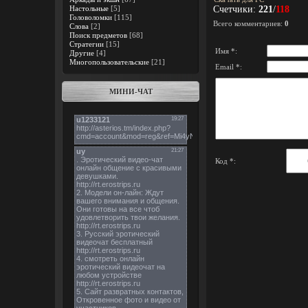
Настольные
[5]
Счетчики
:
221
/
118
Головоломки
[115]
Всего комментариев
:
0
Слова
[2]
Поиск предметов
[68]
Стратегии
[15]
Имя *:
Другие
[4]
Многопользовательские
[21]
Email *:
МИНИ-ЧАТ
Код *: