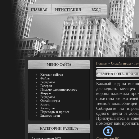
ГЛАВНАЯ
РЕГИСТРАЦИЯ
ВХОД
Главная
»
Онлайн игры
»
Го
МЕНЮ САЙТА
ВРЕМЕНА ГОДА. ПРОК
Каталог сайтов
Файлы
Рефераты
Каждый год на волше
Галерея
двенадцать месяцев.
Письмо администратору
Форум
ворона наложила прок
Рефераты
похитила ее жителей
Онлайн игры
темной волшебницей 
Книги
Анекдоты
Собирайте на игро
Переводы и прочее
одного цвета и добы
Бизнесс идеи
Прислушайтесь к сов
поможет вам прогнать 
КАТЕГОРИИ РАЗДЕЛА
Аркады и экшн
[67]
Скачать для
PC