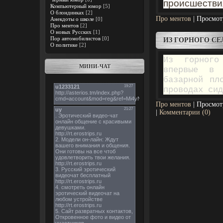
происшестви
Компьютерный юмор
[5]
О блондинках
[2]
Про ментов
| Просмот
Анекдоты о школе
[0]
Про ментов
[2]
О новых Русских
[1]
Пор автомобилистов
[0]
ИЗ ГОРНОГО СЕ
О политике
[2]
Из горного
МИНИ-ЧАТ
впервые в 
базарной пл
проводах си
Про ментов
| Просмот
|
Комментарии (0)