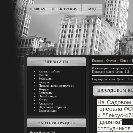
ГЛАВНАЯ
РЕГИСТРАЦИЯ
ВХОД
Главная
»
Статьи
»
Юмор
» 
МЕНЮ САЙТА
В категории материалов
:
2
Каталог сайтов
Показано материалов
:
1-2
Файлы
Рефераты
Сортировать по
:
Дате
·
На
Галерея
Письмо администратору
Форум
НА САДОВОМ КО
Рефераты
Онлайн игры
Книги
На Садовом 
Анекдоты
Переводы и прочее
генерала ФС
Бизнесс идеи
и "Лексус-4
"девятка"
КАТЕГОРИИ РАЗДЕЛА
сотрудник
Черный юмор
[0]