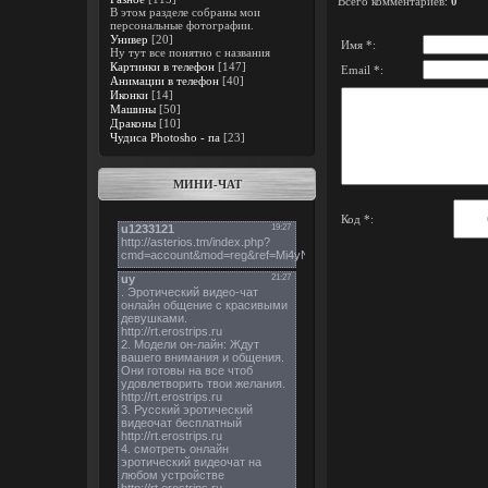
Всего комментариев
:
0
В этом разделе собраны мои
персональные фотографии.
Универ
[20]
Имя *:
Ну тут все понятно с названия
Картинки в телефон
[147]
Email *:
Анимации в телефон
[40]
Иконки
[14]
Машины
[50]
Драконы
[10]
Чудиса Photosho - па
[23]
МИНИ-ЧАТ
Код *: