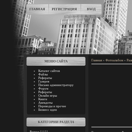
ГЛАВНАЯ
РЕГИСТРАЦИЯ
ВХОД
Главная
»
Фотоальбом
»
Раз
МЕНЮ САЙТА
Каталог сайтов
Файлы
Рефераты
Галерея
Письмо администратору
Форум
Рефераты
Онлайн игры
Книги
Анекдоты
Переводы и прочее
Бизнесс идеи
КАТЕГОРИИ РАЗДЕЛА
Разное
[115]