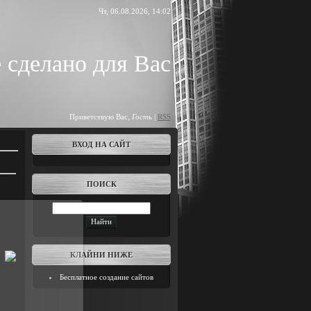
Чт, 06.08.2026, 14:02
 сделано для Вас
Приветствую Вас
,
Гость
|
RSS
ВХОД НА САЙТ
ПОИСК
.11.2008
КЛАЙНИ НИЖЕ
8dyavol8
Бесплатное создание сайтов