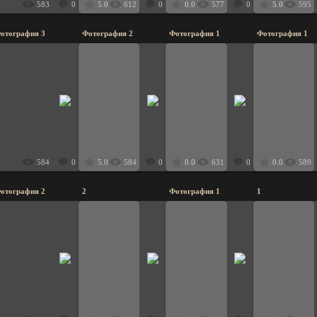
583
0
5.0
612
0
0.0
577
0
5.0
595
отография 3
Фотография 2
Фотография 1
Фотография 1
25.11.2008
25.11.2008
25.11.2008
25
8dyavol8
8dyavol8
8dyavol8
584
0
5.0
584
0
0.0
631
0
0.0
589
отография 2
2
Фотография 1
1
06.11.2008
06
21.11.2008
21.11.2008
ет мои в киев ездили
староста 
Avatar
Avatar
8dyavol8