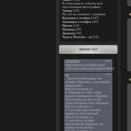
В этом разделе собраны мои
персональные фотографии.
Универ
[20]
Ну тут все понятно с названия
Ф
Картинки в телефон
[147]
Анимации в телефон
[40]
Иконки
[14]
Машины
[50]
Драконы
[10]
Чудиса Photosho - па
[23]
МИНИ-ЧАТ
Ф