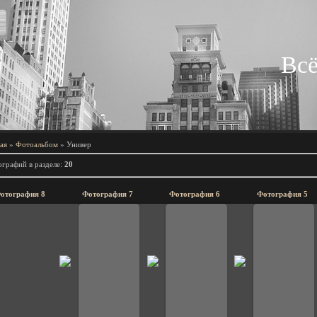
Всё
ая
»
Фотоальбом
» Универ
графий в разделе
:
20
отография 8
Фотография 7
Фотография 6
Фотография 5
25.11.2008
25.11.2008
25.11.2008
25
8dyavol8
8dyavol8
8dyavol8