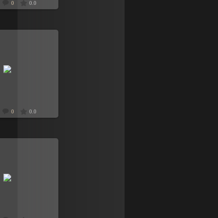
0
0.0
.11.2008
8dyavol8
0
0.0
.11.2008
на первом плане
8dyavol8