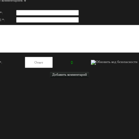
о комментариев
:
0
*:
l *:
*: