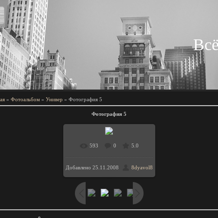
Всё
ая
»
Фотоальбом
»
Универ
» Фотография 5
Фотография 5
593
0
5.0
В реальном размере
Добавлено
25.11.2008
8dyavol8
/ 179.6Kb
800x600