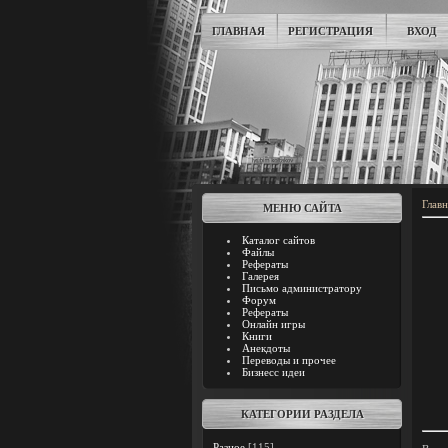
ГЛАВНАЯ
РЕГИСТРАЦИЯ
ВХОД
Главн
МЕНЮ САЙТА
Каталог сайтов
Файлы
Рефераты
Галерея
Письмо администратору
Форум
Рефераты
Онлайн игры
Книги
Анекдоты
Переводы и прочее
Бизнесс идеи
КАТЕГОРИИ РАЗДЕЛА
Разное
[115]