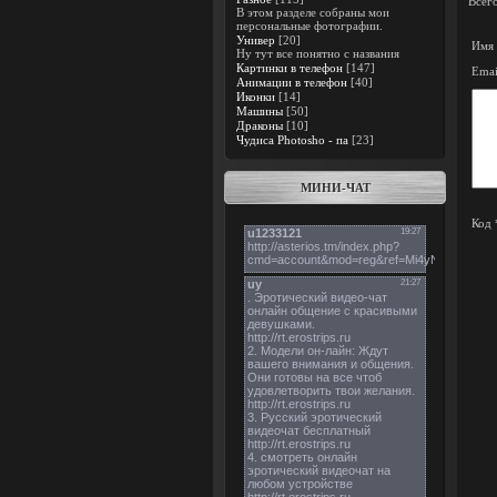
Всег
В этом разделе собраны мои
персональные фотографии.
Универ
[20]
Имя 
Ну тут все понятно с названия
Картинки в телефон
[147]
Emai
Анимации в телефон
[40]
Иконки
[14]
Машины
[50]
Драконы
[10]
Чудиса Photosho - па
[23]
МИНИ-ЧАТ
Код 