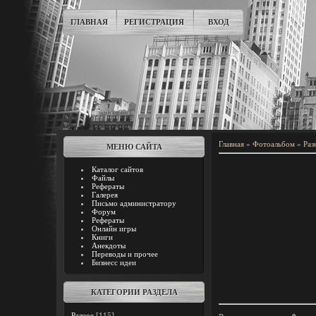
ГЛАВНАЯ
РЕГИСТРАЦИЯ
ВХОД
Главная
»
Фотоальбом
»
Раз
МЕНЮ САЙТА
Каталог сайтов
Файлы
Рефераты
Галерея
Письмо администратору
Форум
Рефераты
Онлайн игры
Книги
Анекдоты
Переводы и прочее
Бизнесс идеи
КАТЕГОРИИ РАЗДЕЛА
Разное
[115]