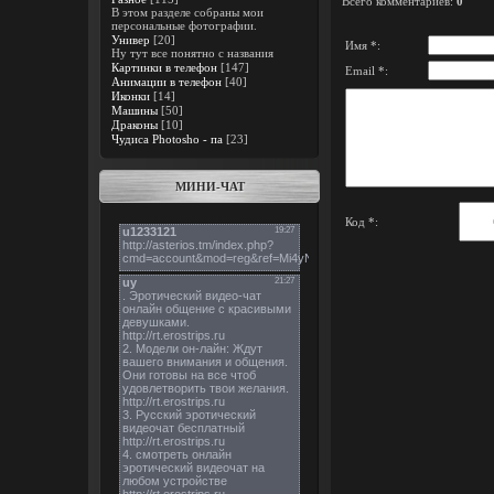
Всего комментариев
:
0
В этом разделе собраны мои
персональные фотографии.
Универ
[20]
Имя *:
Ну тут все понятно с названия
Картинки в телефон
[147]
Email *:
Анимации в телефон
[40]
Иконки
[14]
Машины
[50]
Драконы
[10]
Чудиса Photosho - па
[23]
МИНИ-ЧАТ
Код *: