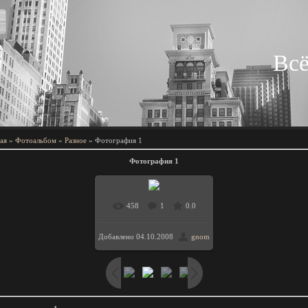
Всё
ая
»
Фотоальбом
»
Разное
» Фотография 1
Фотография 1
458
1
0.0
Добавлено
04.10.2008
gnom