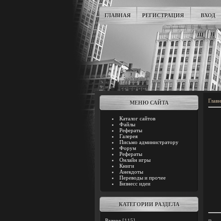
ГЛАВНАЯ
РЕГИСТРАЦИЯ
ВХОД
Главн
МЕНЮ САЙТА
Каталог сайтов
Файлы
Рефераты
Галерея
Письмо администратору
Форум
Рефераты
Онлайн игры
Книги
Анекдоты
Переводы и прочее
Бизнесс идеи
КАТЕГОРИИ РАЗДЕЛА
Разное
[115]