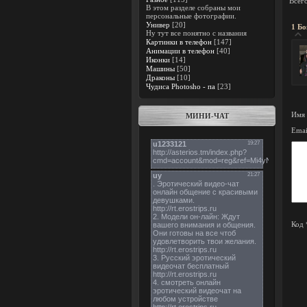
Всег
В этом разделе собраны мои
персональные фотографии.
Универ
[20]
1
Бо
Ну тут все понятно с названия
Картинки в телефон
[147]
Анимации в телефон
[40]
Иконки
[14]
Машины
[50]
Драконы
[10]
Чудиса Photosho - па
[23]
Имя 
МИНИ-ЧАТ
Emai
Код 