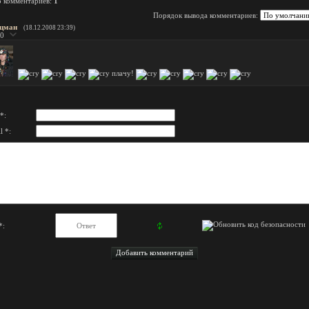
о комментариев
:
1
Порядок вывода комментариев:
цман
(18.12.2008 23:39)
0
плачу!
*:
l *:
*: