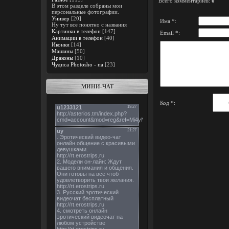
Всего комментариев
:
0
В этом разделе собраны мои
персональные фотографии.
Универ
[20]
Имя *:
Ну тут все понятно с названия
Картинки в телефон
[147]
Email *:
Анимации в телефон
[40]
Иконки
[14]
Машины
[50]
Драконы
[10]
Чудиса Photosho - па
[23]
МИНИ-ЧАТ
Код *: