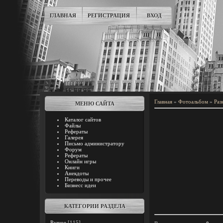
ГЛАВНАЯ
РЕГИСТРАЦИЯ
ВХОД
Главная
»
Фотоальбом
»
Раз
МЕНЮ САЙТА
Каталог сайтов
Файлы
Рефераты
Галерея
Письмо администратору
Форум
Рефераты
Онлайн игры
Книги
Анекдоты
Переводы и прочее
Бизнесс идеи
КАТЕГОРИИ РАЗДЕЛА
Разное
[115]