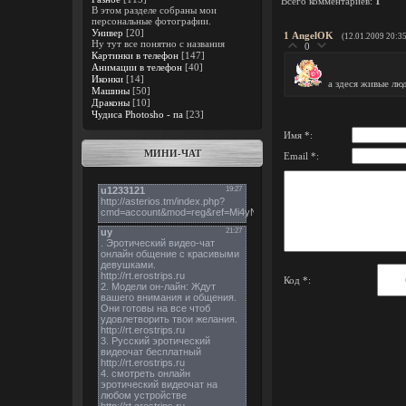
Всего комментариев
:
1
В этом разделе собраны мои
персональные фотографии.
Универ
[20]
1
AngelOK
(12.01.2009 20:35
Ну тут все понятно с названия
0
Картинки в телефон
[147]
Анимации в телефон
[40]
Иконки
[14]
а здеся живые люд
Машины
[50]
Драконы
[10]
Чудиса Photosho - па
[23]
Имя *:
МИНИ-ЧАТ
Email *:
Код *: