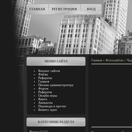
ГЛАВНАЯ
РЕГИСТРАЦИЯ
ВХОД
Главная
»
Фотоальбом
»
Чуд
МЕНЮ САЙТА
Каталог сайтов
Файлы
Рефераты
Галерея
Письмо администратору
Форум
Рефераты
Онлайн игры
Книги
Анекдоты
Переводы и прочее
Бизнесс идеи
КАТЕГОРИИ РАЗДЕЛА
Разное
[115]