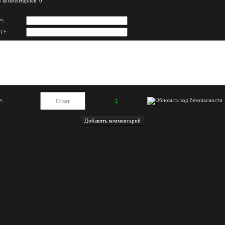
о комментариев
:
0
*:
l *:
*: