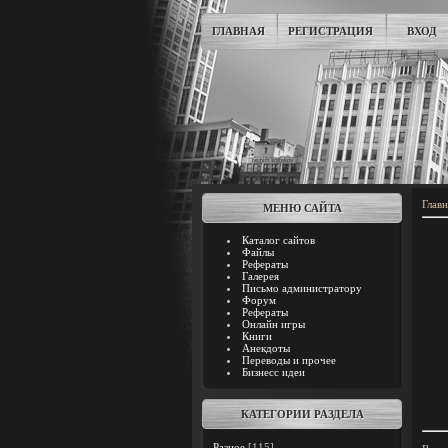
ГЛАВНАЯ
РЕГИСТРАЦИЯ
ВХОД
Главн
МЕНЮ САЙТА
Каталог сайтов
Файлы
Рефераты
Галерея
Письмо администратору
Форум
Рефераты
Онлайн игры
Книги
Анекдоты
Переводы и прочее
Бизнесс идеи
КАТЕГОРИИ РАЗДЕЛА
Разное
[115]