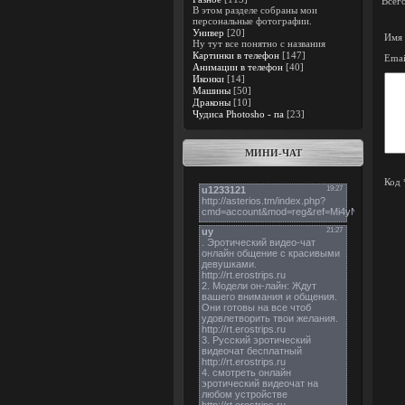
Всег
В этом разделе собраны мои
персональные фотографии.
Универ
[20]
Имя 
Ну тут все понятно с названия
Картинки в телефон
[147]
Emai
Анимации в телефон
[40]
Иконки
[14]
Машины
[50]
Драконы
[10]
Чудиса Photosho - па
[23]
МИНИ-ЧАТ
Код 