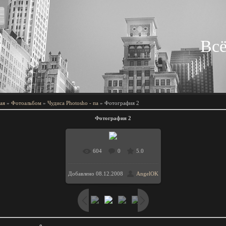
Всё
ая
»
Фотоальбом
»
Чудиса Photosho - па
» Фотография 2
Фотография 2
604
0
5.0
В реальном размере
Добавлено
08.12.2008
AngelOK
/ 109.4Kb
551x366