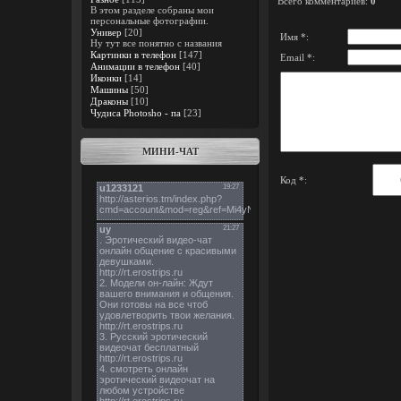
Всего комментариев
:
0
В этом разделе собраны мои
персональные фотографии.
Универ
[20]
Имя *:
Ну тут все понятно с названия
Картинки в телефон
[147]
Email *:
Анимации в телефон
[40]
Иконки
[14]
Машины
[50]
Драконы
[10]
Чудиса Photosho - па
[23]
МИНИ-ЧАТ
Код *: