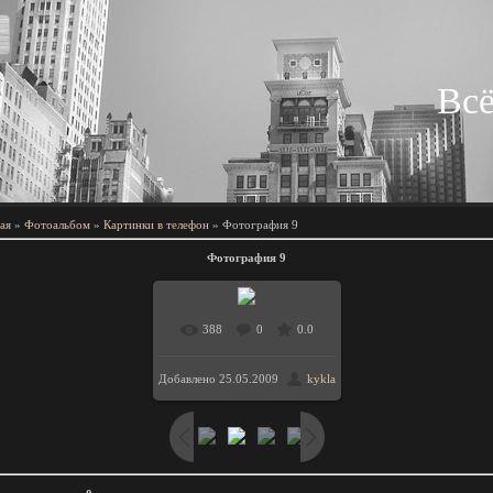
Всё
ая
»
Фотоальбом
»
Картинки в телефон
» Фотография 9
Фотография 9
388
0
0.0
Добавлено
25.05.2009
kykla