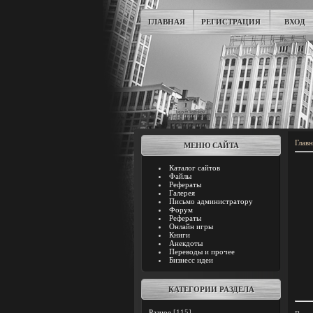
ГЛАВНАЯ
РЕГИСТРАЦИЯ
ВХОД
Главн
МЕНЮ САЙТА
Каталог сайтов
Файлы
Рефераты
Галерея
Письмо администратору
Форум
Рефераты
Онлайн игры
Книги
Анекдоты
Переводы и прочее
Бизнесс идеи
КАТЕГОРИИ РАЗДЕЛА
Разное
[115]