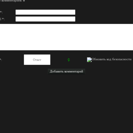
о комментариев
:
0
*:
l *:
*: