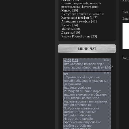
Всег
В этом разделе собраны мои
персональные фотографии.
Универ
[20]
Имя 
Ну тут все понятно с названия
Картинки в телефон
[147]
Emai
Анимации в телефон
[40]
Иконки
[14]
Машины
[50]
Драконы
[10]
Чудиса Photosho - па
[23]
МИНИ-ЧАТ
Код 