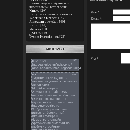
Всего комментариев
:
0
В этом разделе собраны мои
персональные фотографии.
Универ
[20]
Имя *:
Ну тут все понятно с названия
Картинки в телефон
[147]
Email *:
Анимации в телефон
[40]
Иконки
[14]
Машины
[50]
Драконы
[10]
Чудиса Photosho - па
[23]
МИНИ-ЧАТ
Код *: