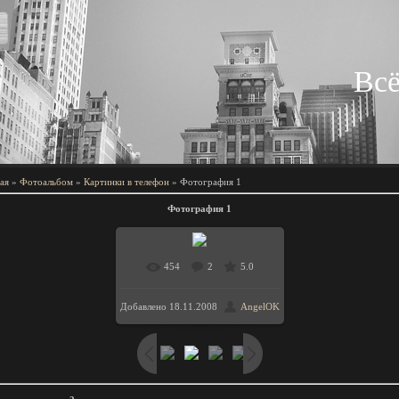
Всё
ая
»
Фотоальбом
»
Картинки в телефон
» Фотография 1
Фотография 1
454
2
5.0
Добавлено
18.11.2008
AngelOK