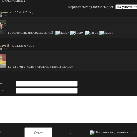
о комментариев
:
2
Порядок вывода комментариев:
цман
(18.12.2008 23:50)
0
родственник аватара дьявола!!!
yavol8
(20.12.2008 00:13)
0
ну да а он у меня и стоит кое где на аватаре
*:
l *:
*: