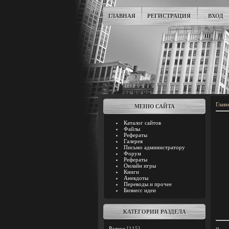
ГЛАВНАЯ
РЕГИСТРАЦИЯ
ВХОД
Главн
МЕНЮ САЙТА
Каталог сайтов
Файлы
Рефераты
Галерея
Письмо администратору
Форум
Рефераты
Онлайн игры
Книги
Анекдоты
Переводы и прочее
Бизнесс идеи
КАТЕГОРИИ РАЗДЕЛА
Разное
[115]