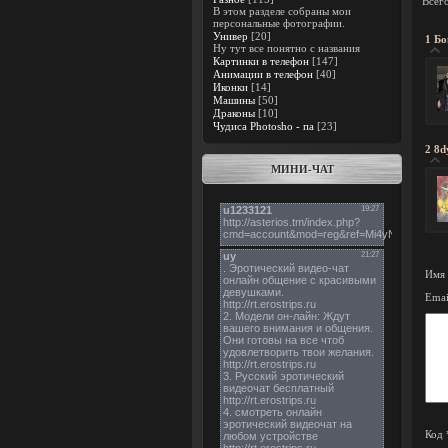
Всег
В этом разделе собраны мои
персональные фотографии.
Универ
[20]
1
Бо
Ну тут все понятно с названия
Картинки в телефон
[147]
Анимации в телефон
[40]
Иконки
[14]
Машины
[50]
Драконы
[10]
Чудиса Photosho - па
[23]
2
8d
МИНИ-ЧАТ
Имя 
Emai
Код 