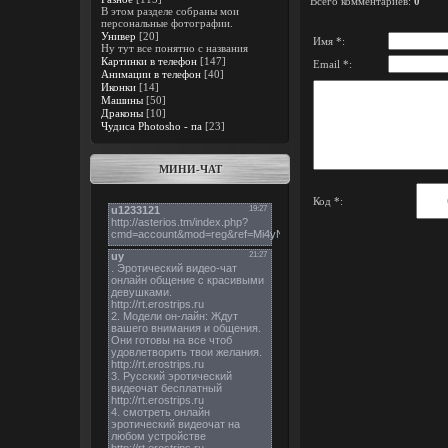
Всего комментариев
:
0
В этом разделе собраны мои
персональные фотографии.
Универ
[20]
Имя *:
Ну тут все понятно с названия
Картинки в телефон
[147]
Email *:
Анимации в телефон
[40]
Иконки
[14]
Машины
[50]
Драконы
[10]
Чудиса Photosho - па
[23]
МИНИ-ЧАТ
Код *: