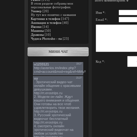
Всего комментариев
:
0
В этом разделе собраны мои
персональные фотографии.
Универ
[20]
Имя *:
Ну тут все понятно с названия
Картинки в телефон
[147]
Email *:
Анимации в телефон
[40]
Иконки
[14]
Машины
[50]
Драконы
[10]
Чудиса Photosho - па
[23]
МИНИ-ЧАТ
Код *: