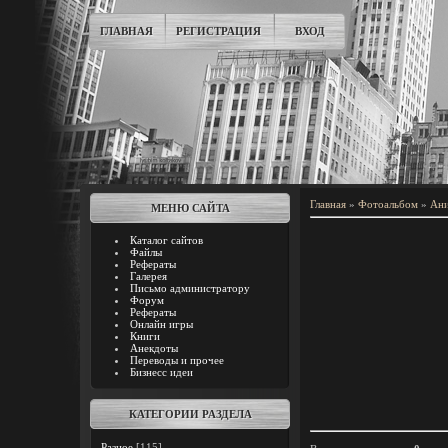
ГЛАВНАЯ
РЕГИСТРАЦИЯ
ВХОД
Главная
»
Фотоальбом
»
Ани
МЕНЮ САЙТА
Каталог сайтов
Файлы
Рефераты
Галерея
Письмо администратору
Форум
Рефераты
Онлайн игры
Книги
Анекдоты
Переводы и прочее
Бизнесс идеи
КАТЕГОРИИ РАЗДЕЛА
Разное
[115]