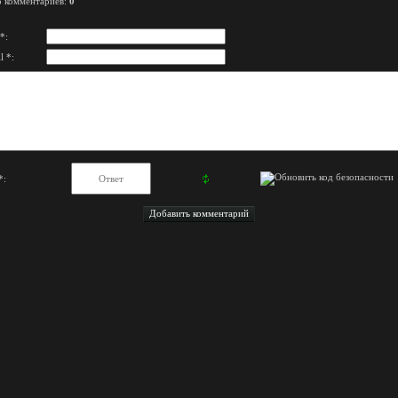
о комментариев
:
0
*:
l *:
*: