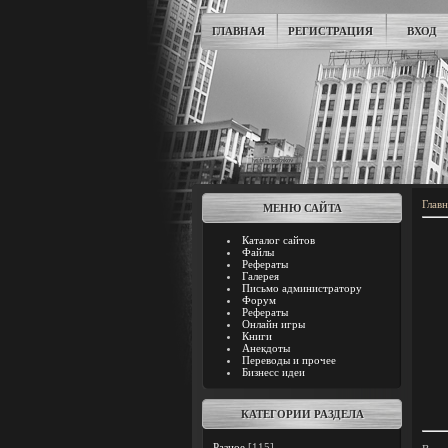
ГЛАВНАЯ
РЕГИСТРАЦИЯ
ВХОД
Главн
МЕНЮ САЙТА
Каталог сайтов
Файлы
Рефераты
Галерея
Письмо администратору
Форум
Рефераты
Онлайн игры
Книги
Анекдоты
Переводы и прочее
Бизнесс идеи
КАТЕГОРИИ РАЗДЕЛА
Разное
[115]