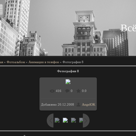
Всё
ая
»
Фотоальбом
»
Анимации в телефон
» Фотография 8
Фотография 8
416
0
0.0
Добавлено
20.12.2008
AngelOK