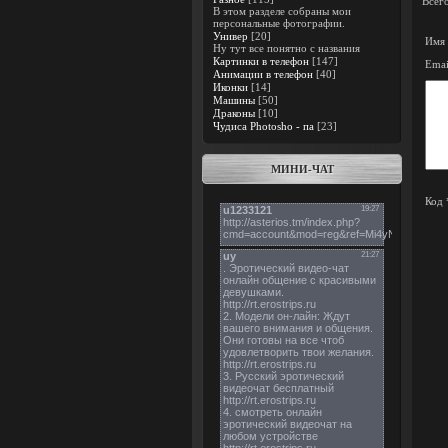
Всег
В этом разделе собраны мои
персональные фотографии.
Универ
[20]
Имя 
Ну тут все понятно с названия
Картинки в телефон
[147]
Emai
Анимации в телефон
[40]
Иконки
[14]
Машины
[50]
Драконы
[10]
Чудиса Photosho - па
[23]
МИНИ-ЧАТ
Код 