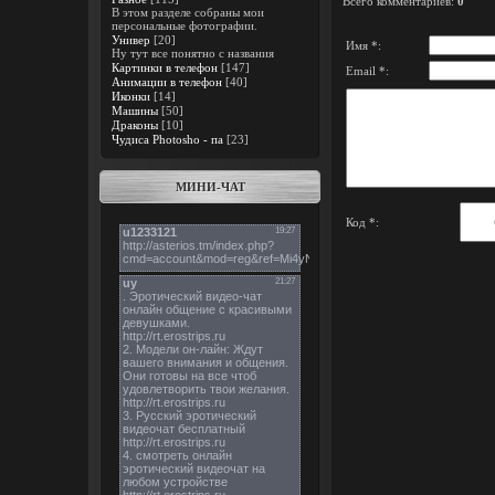
Всего комментариев
:
0
В этом разделе собраны мои
персональные фотографии.
Универ
[20]
Имя *:
Ну тут все понятно с названия
Картинки в телефон
[147]
Email *:
Анимации в телефон
[40]
Иконки
[14]
Машины
[50]
Драконы
[10]
Чудиса Photosho - па
[23]
МИНИ-ЧАТ
Код *: