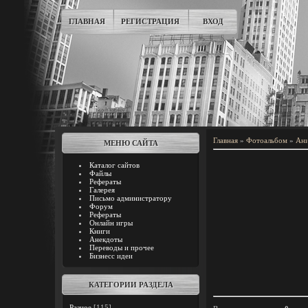
ГЛАВНАЯ
РЕГИСТРАЦИЯ
ВХОД
Главная
»
Фотоальбом
»
Ани
МЕНЮ САЙТА
Каталог сайтов
Файлы
Рефераты
Галерея
Письмо администратору
Форум
Рефераты
Онлайн игры
Книги
Анекдоты
Переводы и прочее
Бизнесс идеи
КАТЕГОРИИ РАЗДЕЛА
Разное
[115]