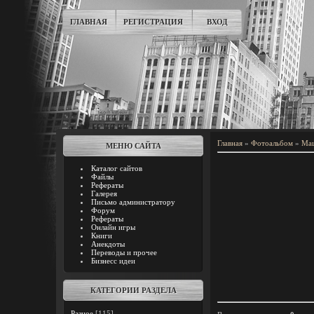
ГЛАВНАЯ
РЕГИСТРАЦИЯ
ВХОД
Главная
»
Фотоальбом
»
Ма
МЕНЮ САЙТА
Каталог сайтов
Файлы
Рефераты
Галерея
Письмо администратору
Форум
Рефераты
Онлайн игры
Книги
Анекдоты
Переводы и прочее
Бизнесс идеи
КАТЕГОРИИ РАЗДЕЛА
Разное
[115]