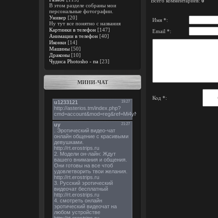
Всего комментариев
:
0
В этом разделе собраны мои
персональные фотографии.
Универ
[20]
Имя *:
Ну тут все понятно с названия
Картинки в телефон
[147]
Email *:
Анимации в телефон
[40]
Иконки
[14]
Машины
[50]
Драконы
[10]
Чудиса Photosho - па
[23]
МИНИ-ЧАТ
Код *: