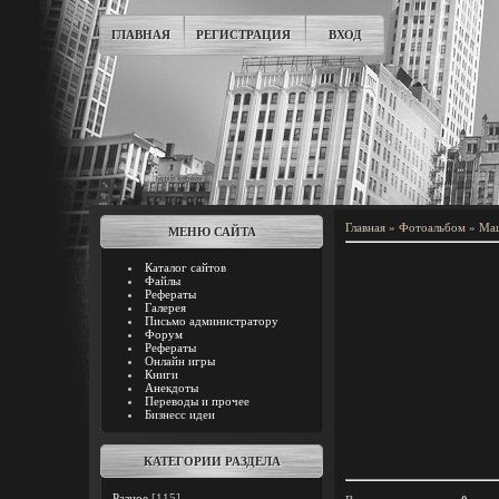
ГЛАВНАЯ
РЕГИСТРАЦИЯ
ВХОД
Главная
»
Фотоальбом
»
Ма
МЕНЮ САЙТА
Каталог сайтов
Файлы
Рефераты
Галерея
Письмо администратору
Форум
Рефераты
Онлайн игры
Книги
Анекдоты
Переводы и прочее
Бизнесс идеи
КАТЕГОРИИ РАЗДЕЛА
Разное
[115]