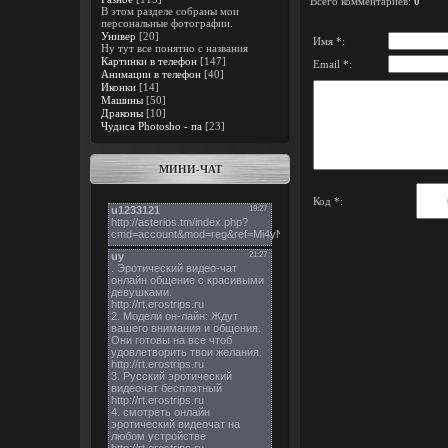
Всего комментариев
:
0
В этом разделе собраны мои
персональные фотографии.
Универ
[20]
Имя *:
Ну тут все понятно с названия
Картинки в телефон
[147]
Email *:
Анимации в телефон
[40]
Иконки
[14]
Машины
[50]
Драконы
[10]
Чудиса Photosho - па
[23]
МИНИ-ЧАТ
Код *: