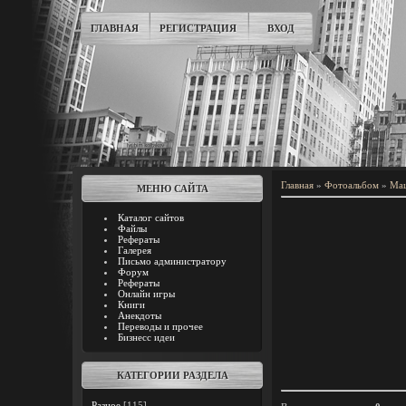
ГЛАВНАЯ
РЕГИСТРАЦИЯ
ВХОД
Главная
»
Фотоальбом
»
Ма
МЕНЮ САЙТА
Каталог сайтов
Файлы
Рефераты
Галерея
Письмо администратору
Форум
Рефераты
Онлайн игры
Книги
Анекдоты
Переводы и прочее
Бизнесс идеи
КАТЕГОРИИ РАЗДЕЛА
Разное
[115]