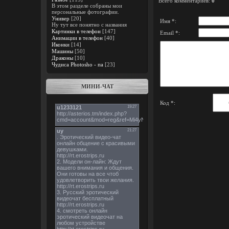
Всего комментариев
:
0
В этом разделе собраны мои
персональные фотографии.
Универ
[20]
Имя *:
Ну тут все понятно с названия
Картинки в телефон
[147]
Email *:
Анимации в телефон
[40]
Иконки
[14]
Машины
[50]
Драконы
[10]
Чудиса Photosho - па
[23]
МИНИ-ЧАТ
Код *: