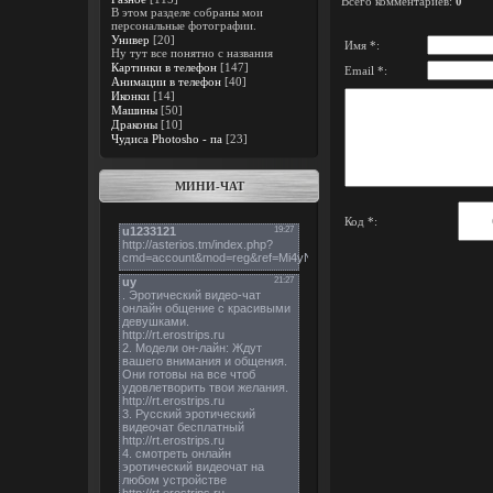
Всего комментариев
:
0
В этом разделе собраны мои
персональные фотографии.
Универ
[20]
Имя *:
Ну тут все понятно с названия
Картинки в телефон
[147]
Email *:
Анимации в телефон
[40]
Иконки
[14]
Машины
[50]
Драконы
[10]
Чудиса Photosho - па
[23]
МИНИ-ЧАТ
Код *: