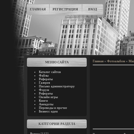
ГЛАВНАЯ
РЕГИСТРАЦИЯ
ВХОД
Главная
»
Фотоальбом
»
Ма
МЕНЮ САЙТА
Каталог сайтов
Файлы
Рефераты
Галерея
Письмо администратору
Форум
Рефераты
Онлайн игры
Книги
Анекдоты
Переводы и прочее
Бизнесс идеи
КАТЕГОРИИ РАЗДЕЛА
Разное
[115]