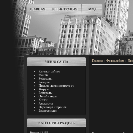
ГЛАВНАЯ
РЕГИСТРАЦИЯ
ВХОД
Главная
»
Фотоальбом
»
Дра
МЕНЮ САЙТА
Каталог сайтов
Файлы
Рефераты
Галерея
Письмо администратору
Форум
Рефераты
Онлайн игры
Книги
Анекдоты
Переводы и прочее
Бизнесс идеи
КАТЕГОРИИ РАЗДЕЛА
Разное
[115]