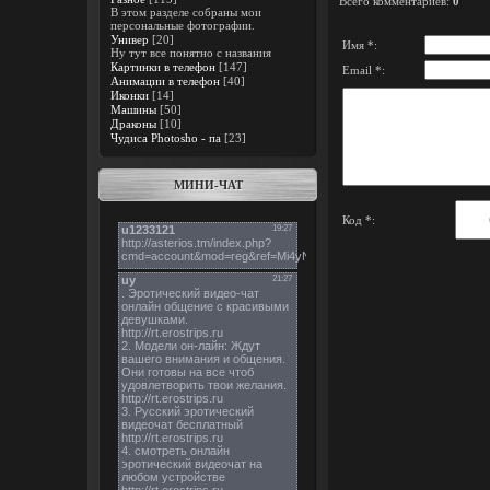
Всего комментариев
:
0
В этом разделе собраны мои
персональные фотографии.
Универ
[20]
Имя *:
Ну тут все понятно с названия
Картинки в телефон
[147]
Email *:
Анимации в телефон
[40]
Иконки
[14]
Машины
[50]
Драконы
[10]
Чудиса Photosho - па
[23]
МИНИ-ЧАТ
Код *: