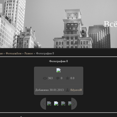
Всё
ая
»
Фотоальбом
»
Разное
» Фотография 8
Фотография 8
363
0
0.0
В реальном размере
Добавлено
30.01.2013
8dyavol8
/ 47.0Kb
586x293