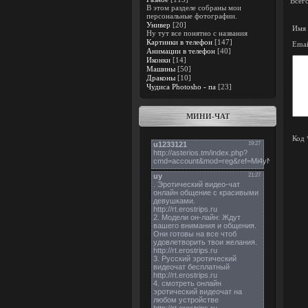
Всег
В этом разделе собраны мои
персональные фотографии.
Универ
[20]
Имя 
Ну тут все понятно с названия
Картинки в телефон
[147]
Emai
Анимации в телефон
[40]
Иконки
[14]
Машины
[50]
Драконы
[10]
Чудиса Photosho - па
[23]
МИНИ-ЧАТ
Код 