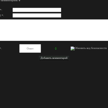
о комментариев
:
0
*:
l *:
*: