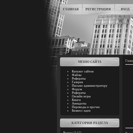
ГЛАВНАЯ
РЕГИСТРАЦИЯ
ВХОД
Главн
МЕНЮ САЙТА
Каталог сайтов
Файлы
Рефераты
Галерея
Письмо администратору
Форум
Рефераты
Онлайн игры
Книги
Анекдоты
Переводы и прочее
Бизнесс идеи
КАТЕГОРИИ РАЗДЕЛА
Разное
[115]