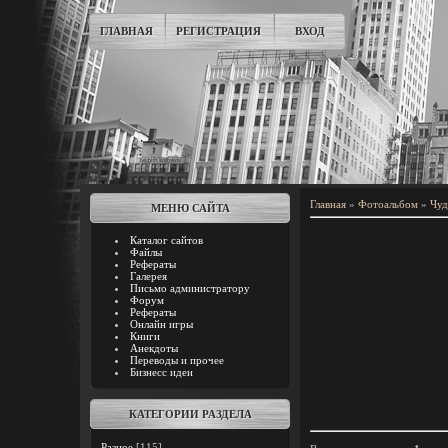
ГЛАВНАЯ
РЕГИСТРАЦИЯ
ВХОД
Главная
»
Фотоальбом
»
Чуд
МЕНЮ САЙТА
Каталог сайтов
Файлы
Рефераты
Галерея
Письмо администратору
Форум
Рефераты
Онлайн игры
Книги
Анекдоты
Переводы и прочее
Бизнесс идеи
КАТЕГОРИИ РАЗДЕЛА
Разное
[115]