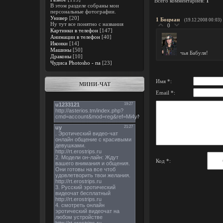
Всего комментариев
:
1
В этом разделе собраны мои
персональные фотографии.
Универ
[20]
1
Боцман
(19.12.2008 00:03)
Ну тут все понятно с названия
0
Картинки в телефон
[147]
Анимации в телефон
[40]
Иконки
[14]
Машины
[50]
чья Бабуля!
Драконы
[10]
Чудиса Photosho - па
[23]
Имя *:
МИНИ-ЧАТ
Email *:
Код *: