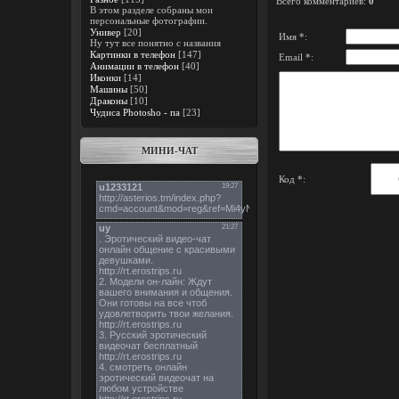
Всего комментариев
:
0
В этом разделе собраны мои
персональные фотографии.
Универ
[20]
Имя *:
Ну тут все понятно с названия
Картинки в телефон
[147]
Email *:
Анимации в телефон
[40]
Иконки
[14]
Машины
[50]
Драконы
[10]
Чудиса Photosho - па
[23]
МИНИ-ЧАТ
Код *: