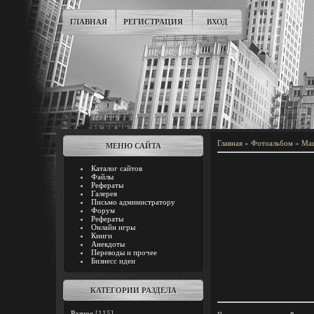
ГЛАВНАЯ
РЕГИСТРАЦИЯ
ВХОД
Главная
»
Фотоальбом
»
Ма
МЕНЮ САЙТА
Каталог сайтов
Файлы
Рефераты
Галерея
Письмо администратору
Форум
Рефераты
Онлайн игры
Книги
Анекдоты
Переводы и прочее
Бизнесс идеи
КАТЕГОРИИ РАЗДЕЛА
Разное
[115]