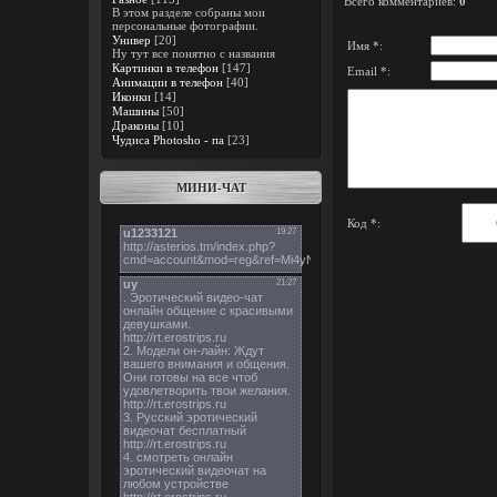
Всего комментариев
:
0
В этом разделе собраны мои
персональные фотографии.
Универ
[20]
Имя *:
Ну тут все понятно с названия
Картинки в телефон
[147]
Email *:
Анимации в телефон
[40]
Иконки
[14]
Машины
[50]
Драконы
[10]
Чудиса Photosho - па
[23]
МИНИ-ЧАТ
Код *: