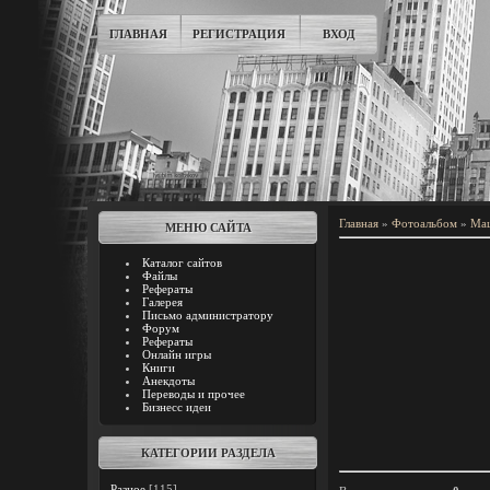
ГЛАВНАЯ
РЕГИСТРАЦИЯ
ВХОД
Главная
»
Фотоальбом
»
Ма
МЕНЮ САЙТА
Каталог сайтов
Файлы
Рефераты
Галерея
Письмо администратору
Форум
Рефераты
Онлайн игры
Книги
Анекдоты
Переводы и прочее
Бизнесс идеи
КАТЕГОРИИ РАЗДЕЛА
Разное
[115]